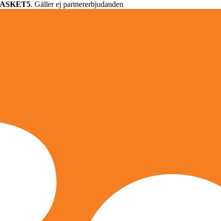
ASKET5
. Gäller ej partnererbjudanden