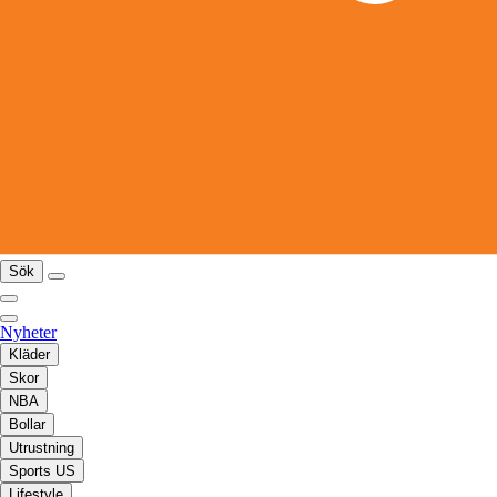
Sök
Nyheter
Kläder
Skor
NBA
Bollar
Utrustning
Sports US
Lifestyle