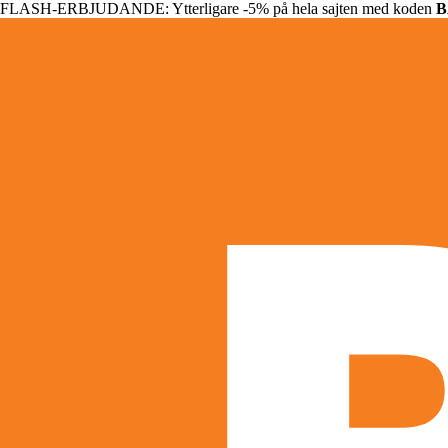
FLASH-ERBJUDANDE: Ytterligare -5% på hela sajten med koden
B