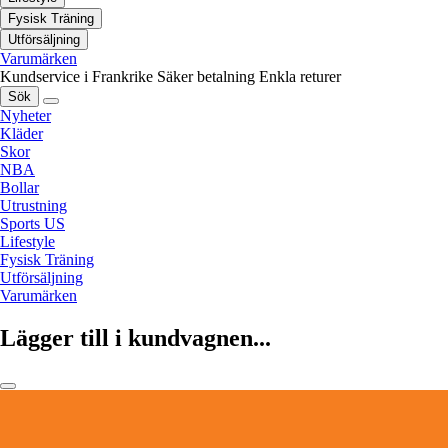
Fysisk Träning
Utförsäljning
Varumärken
Kundservice i Frankrike
Säker betalning
Enkla returer
Sök
Nyheter
Kläder
Skor
NBA
Bollar
Utrustning
Sports US
Lifestyle
Fysisk Träning
Utförsäljning
Varumärken
Lägger till i kundvagnen...