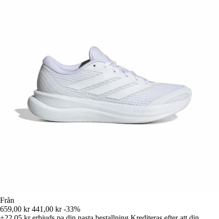
Från
659,00 kr
441,00 kr
-33%
+22,05 kr
erbjuds pa din nasta bestallning
Krediteras efter att din