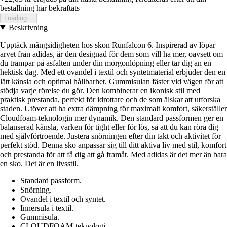
bestallning har bekraftats
Loading...
Beskrivning
Upptäck mångsidigheten hos skon Runfalcon 6. Inspirerad av löpar
arvet från adidas, är den designad för dem som vill ha mer, oavsett om
du trampar på asfalten under din morgonlöpning eller tar dig an en
hektisk dag. Med ett ovandel i textil och syntetmaterial erbjuder den en
lätt känsla och optimal hållbarhet. Gummisulan fäster vid vägen för att
stödja varje rörelse du gör. Den kombinerar en ikonisk stil med
praktisk prestanda, perfekt för idrottare och de som älskar att utforska
staden. Utöver att ha extra dämpning för maximalt komfort, säkerställer
Cloudfoam-teknologin mer dynamik. Den standard passformen ger en
balanserad känsla, varken för tight eller för lös, så att du kan röra dig
med självförtroende. Justera snörningen efter din takt och aktivitet för
perfekt stöd. Denna sko anpassar sig till ditt aktiva liv med stil, komfort
och prestanda för att få dig att gå framåt. Med adidas är det mer än bara
en sko. Det är en livsstil.
Standard passform.
Snörning.
Ovandel i textil och syntet.
Innersula i textil.
Gummisula.
CLOUDFOAM-teknologi.