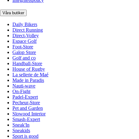
Integritetspolicy
Våra butiker
Daily Bikers
Direct Running
Direct-Volley
Espace Golf
Foot-Store
Galop Store
Golf and co
Handball-Store
House of Rugby
La sellerie de Maé
Made in Paradis
Nauti-wave
On-Fight
Padel-Expert
Pecheur-Store
Pet and Garden
Slowood Interior
Smash-Expert
Sneak'In
Sneakids
Sport is good