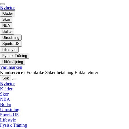
Nyheter
Kläder
Skor
NBA
Bollar
Utrustning
Sports US
Lifestyle
Fysisk Träning
Utförsäljning
Varumärken
Kundservice i Frankrike
Säker betalning
Enkla returer
Sök
Nyheter
Kläder
Skor
NBA
Bollar
Utrustning
Sports US
Lifestyle
Fysisk Träning