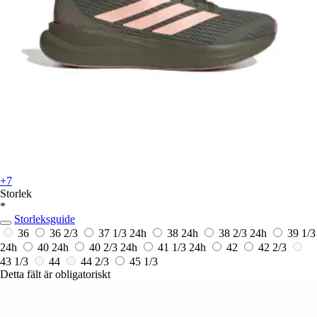
+7
Storlek
*
Storleksguide
36
36 2/3
37 1/3
24h
38
24h
38 2/3
24h
39 1/3
24h
40
24h
40 2/3
24h
41 1/3
24h
42
42 2/3
43 1/3
44
44 2/3
45 1/3
Detta fält är obligatoriskt