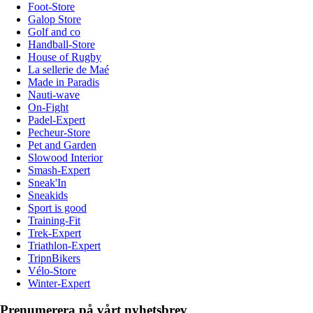
Foot-Store
Galop Store
Golf and co
Handball-Store
House of Rugby
La sellerie de Maé
Made in Paradis
Nauti-wave
On-Fight
Padel-Expert
Pecheur-Store
Pet and Garden
Slowood Interior
Smash-Expert
Sneak'In
Sneakids
Sport is good
Training-Fit
Trek-Expert
Triathlon-Expert
TripnBikers
Vélo-Store
Winter-Expert
Prenumerera på vårt nyhetsbrev