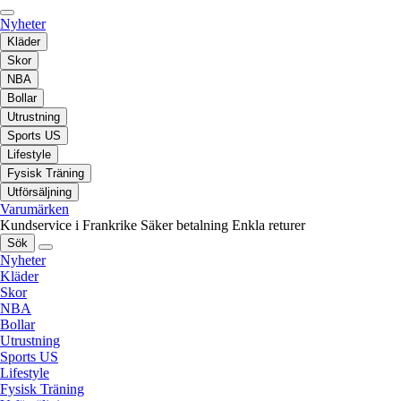
Nyheter
Kläder
Skor
NBA
Bollar
Utrustning
Sports US
Lifestyle
Fysisk Träning
Utförsäljning
Varumärken
Kundservice i Frankrike
Säker betalning
Enkla returer
Sök
Nyheter
Kläder
Skor
NBA
Bollar
Utrustning
Sports US
Lifestyle
Fysisk Träning