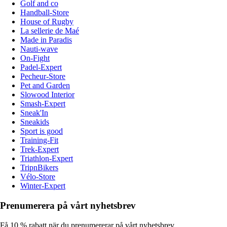
Golf and co
Handball-Store
House of Rugby
La sellerie de Maé
Made in Paradis
Nauti-wave
On-Fight
Padel-Expert
Pecheur-Store
Pet and Garden
Slowood Interior
Smash-Expert
Sneak'In
Sneakids
Sport is good
Training-Fit
Trek-Expert
Triathlon-Expert
TripnBikers
Vélo-Store
Winter-Expert
Prenumerera på vårt nyhetsbrev
Få 10 % rabatt när du prenumererar på vårt nyhetsbrev