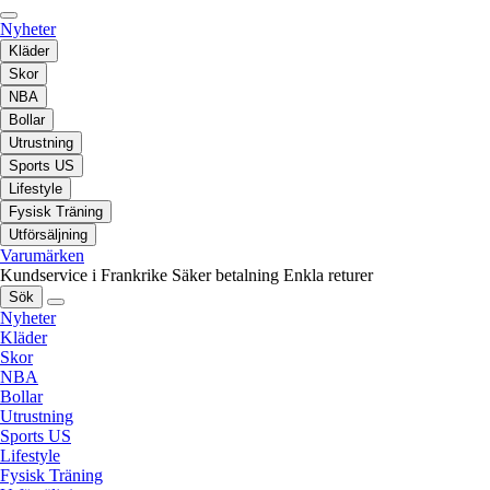
Nyheter
Kläder
Skor
NBA
Bollar
Utrustning
Sports US
Lifestyle
Fysisk Träning
Utförsäljning
Varumärken
Kundservice i Frankrike
Säker betalning
Enkla returer
Sök
Nyheter
Kläder
Skor
NBA
Bollar
Utrustning
Sports US
Lifestyle
Fysisk Träning