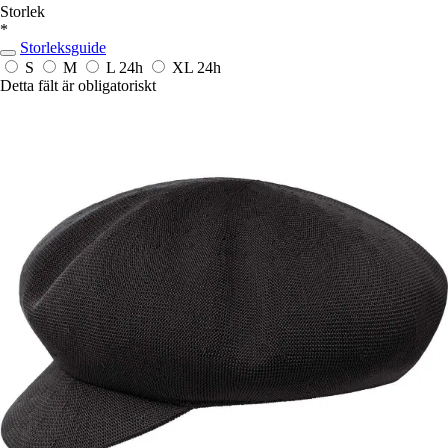
Storlek
*
Storleksguide
S
M
L
24h
XL
24h
Detta fält är obligatoriskt