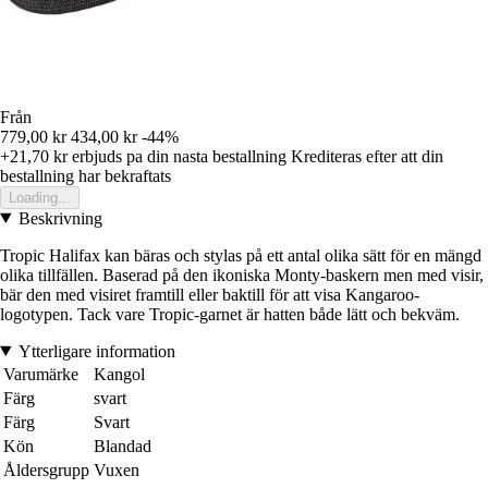
Från
779,00 kr
434,00 kr
-44%
+21,70 kr
erbjuds pa din nasta bestallning
Krediteras efter att din
bestallning har bekraftats
Loading...
Beskrivning
Tropic Halifax kan bäras och stylas på ett antal olika sätt för en mängd
olika tillfällen. Baserad på den ikoniska Monty-baskern men med visir,
bär den med visiret framtill eller baktill för att visa Kangaroo-
logotypen. Tack vare Tropic-garnet är hatten både lätt och bekväm.
Ytterligare information
Varumärke
Kangol
Färg
svart
Färg
Svart
Kön
Blandad
Åldersgrupp
Vuxen