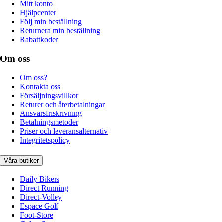
Mitt konto
Hjälpcenter
Följ min beställning
Returnera min beställning
Rabattkoder
Om oss
Om oss?
Kontakta oss
Försäljningsvillkor
Returer och återbetalningar
Ansvarsfriskrivning
Betalningsmetoder
Priser och leveransalternativ
Integritetspolicy
Våra butiker
Daily Bikers
Direct Running
Direct-Volley
Espace Golf
Foot-Store