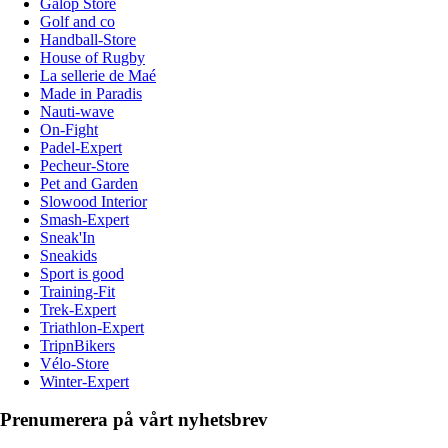
Galop Store
Golf and co
Handball-Store
House of Rugby
La sellerie de Maé
Made in Paradis
Nauti-wave
On-Fight
Padel-Expert
Pecheur-Store
Pet and Garden
Slowood Interior
Smash-Expert
Sneak'In
Sneakids
Sport is good
Training-Fit
Trek-Expert
Triathlon-Expert
TripnBikers
Vélo-Store
Winter-Expert
Prenumerera på vårt nyhetsbrev