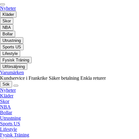
Nyheter
Kläder
Skor
NBA
Bollar
Utrustning
Sports US
Lifestyle
Fysisk Träning
Utförsäljning
Varumärken
Kundservice i Frankrike
Säker betalning
Enkla returer
Sök
Nyheter
Kläder
Skor
NBA
Bollar
Utrustning
Sports US
Lifestyle
Fysisk Träning