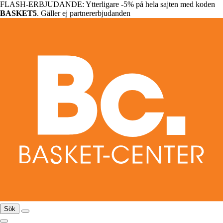
FLASH-ERBJUDANDE: Ytterligare -5% på hela sajten med koden
BASKET5
. Gäller ej partnererbjudanden
Sök